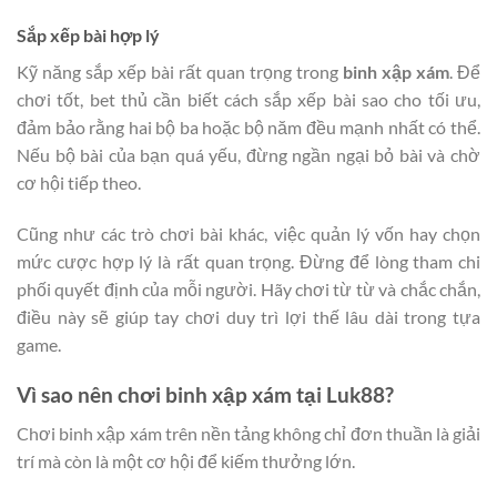
Sắp xếp bài hợp lý
Kỹ năng sắp xếp bài rất quan trọng trong
binh xập xám
. Để
chơi tốt, bet thủ cần biết cách sắp xếp bài sao cho tối ưu,
đảm bảo rằng hai bộ ba hoặc bộ năm đều mạnh nhất có thể.
Nếu bộ bài của bạn quá yếu, đừng ngần ngại bỏ bài và chờ
cơ hội tiếp theo.
Cũng như các trò chơi bài khác, việc quản lý vốn hay chọn
mức cược hợp lý là rất quan trọng. Đừng để lòng tham chi
phối quyết định của mỗi người. Hãy chơi từ từ và chắc chắn,
điều này sẽ giúp tay chơi duy trì lợi thế lâu dài trong tựa
game.
Vì sao nên chơi binh xập xám tại Luk88?
Chơi binh xập xám trên nền tảng không chỉ đơn thuần là giải
trí mà còn là một cơ hội để kiếm thưởng lớn.