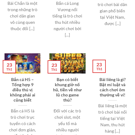
Bài Chắn là một
Bắn cá Long
trò chơi bài dân
trong những trò
Vương nổi
gian phổ biến
chơi dân gian
tiếng là trò chơi
tại Việt Nam,
vô cùng quen
thu hút nhiều
được [...]
thuộc đối [...]
người chơi bởi
[...]
23
23
23
Th1
Th1
Th1
Bắn cá H5 –
Bạn có biết
Bài liêng là gì?
Tổng hợp 9
khung giờ nổ
Bật mí luật và
điều thú vị
hũ, tiền về như
cách chơi ôm
không phải ai
lũ cho game
thưởng về ví!
cũng biết
thủ?
Bài liêng là một
Bắn cá H5 là
Đối với các trò
trò chơi bài nổi
trò chơi trực
chơi slot, một
tiếng tại Việt
tuyến có cách
yếu tố mà
Nam, thu hút
chơi đơn giản,
nhiều người
hàng [...]