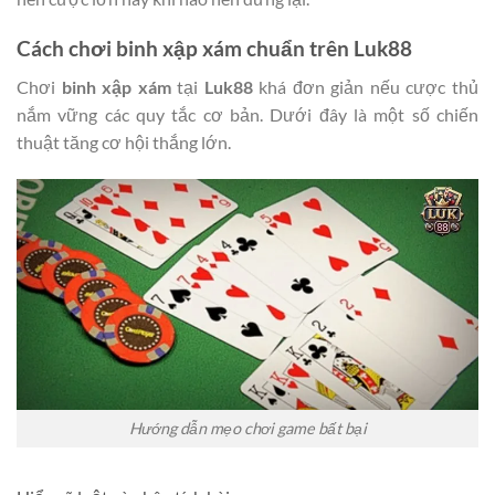
Cách chơi binh xập xám chuẩn trên Luk88
Chơi
binh xập xám
tại
Luk88
khá đơn giản nếu cược thủ
nắm vững các quy tắc cơ bản. Dưới đây là một số chiến
thuật tăng cơ hội thắng lớn.
Hướng dẫn mẹo chơi game bất bại