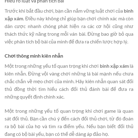
Hiểu rõ luật và phân tích bài
Trước khi bắt đầu chơi, bạn cần nắm vững luật chơi của
binh
xập xám
. Điều này không chỉ giúp bạn chơi chính xác mà còn
dân cược nhanh chóng phát hiện ra các cơ hội cũng như
thách thức kỹ năng trong mỗi ván bài. Đừng bao giờ bỏ qua
việc phân tích bộ bài của mình để đưa ra chiến lược hợp lý.
Chơi thông minh kiên nhẫn
Một trong những yếu tố quan trọng khi chơi
binh xập xám
là
kiên nhẫn. Đừng vội vàng chơi những lá bài mạnh nếu chưa
chắc chắn về mẹo chơi của mình. Hãy kiên nhẫn quan sát đối
thủ đồng thời tìm hiểu cách đối thủ đánh bài để đưa ra
những quyết định chính xác.
Một trong những yếu tố quan trọng khi chơi game là quan
sát đối thủ. Bạn cần chú ý đến cách đối thủ chơi, từ đó đoán
ra bộ bài của họ và tìm ra điểm yếu. Nếu bạn biết đối thủ
đang có bộ bài yếu, bạn có thể dễ dàng áp đảo họ.