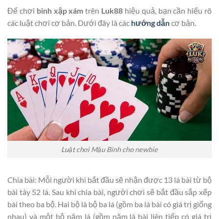
Để chơi
binh xập xám
trên
Luk88
hiệu quả, bạn cần hiểu rõ
các luật chơi cơ bản. Dưới đây là các
hướng dẫn
cơ bản.
Luật chơi Mậu Binh cho newbie
Chia bài: Mỗi người khi bắt đầu sẽ nhận được 13 lá bài từ bộ
bài tây 52 lá. Sau khi chia bài, người chơi sẽ bắt đầu sắp xếp
bài theo ba bộ. Hai bộ là bộ ba lá (gồm ba lá bài có giá trị giống
nhau) và một bộ năm lá (gồm năm lá bài liên tiếp có giá trị